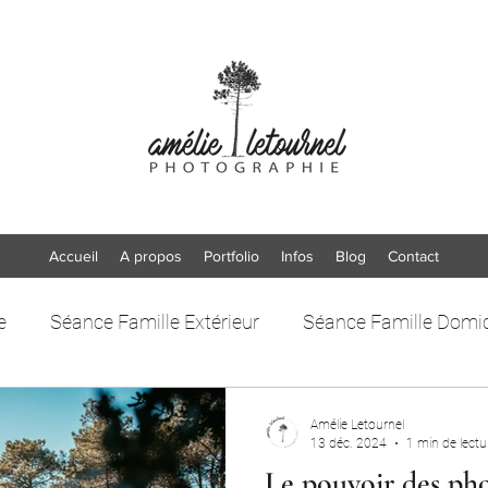
Accueil
A propos
Portfolio
Infos
Blog
Contact
e
Séance Famille Extérieur
Séance Famille Domic
Amélie Letournel
13 déc. 2024
1 min de lectu
Le pouvoir des pho