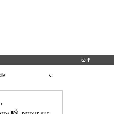
ile
re
tos 📸, retour sur