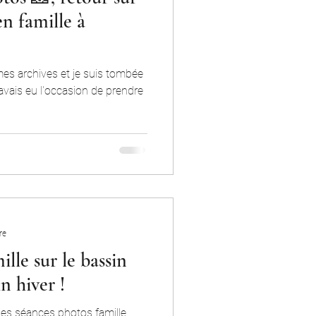
en famille à
 mes archives et je suis tombée
avais eu l'occasion de prendre
re
lle sur le bassin
n hiver !
lies séances photos famille