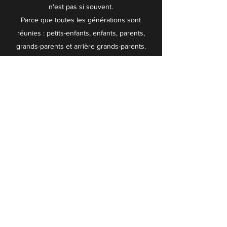
n'est pas si souvent.
Parce que toutes les générations sont
réunies : petits-enfants, enfants, parents,
grands-parents et arrière grands-parents.
Parce que ces événements sont chargés en
émotion : on pleure, on rit, on sourit !
En savoir + >
Encore plus d'histoires de famille ?
C'est par ici
©2020 par Amélie Letournel Photographie.