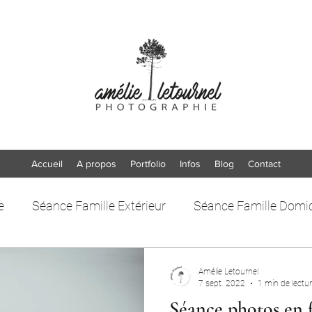
Accueil
A propos
Portfolio
Infos
Blog
Contact
e
Séance Famille Extérieur
Séance Famille Domic
Amélie Letournel
7 sept. 2022
1 min de lectu
Séance photos en 