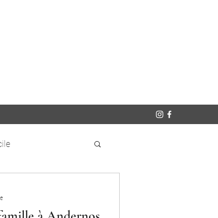
ile
re
famille à Andernos