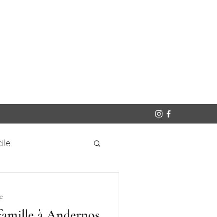
ile
re
famille à Andernos