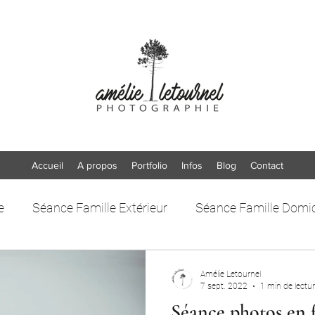
Accueil
A propos
Portfolio
Infos
Blog
Contact
e
Séance Famille Extérieur
Séance Famille Domic
Amélie Letournel
7 sept. 2022
1 min de lectu
Séance photos en 