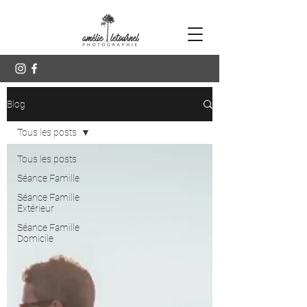
Blog
Tous les posts
Tous les posts
Séance Famille
Séance Famille
Extérieur
Séance Famille
Domicile