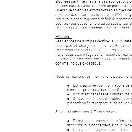
stockées par l'intermédiaire des applications 
des serveurs sécurisés derrière un pare-feu et
Quels que soient les efforts faits et les mesur
absolues des informations que vous télécharge
Nous vous encourageons à définir des mots de p
pourrait vous causer un préjudice substantiel
sûres, nous vous demandons de, et vous encour
Mineurs :
Les Services ne sont pas destinés aux utilisat
devez pas télécharger ou utiliser les Services, 
Nous nous réservons le droit de demander une p
n'ayant pas atteint l'âge de la majorité utilise
informations stockées chez nous concernant cet
comme indiqué ci-dessous.
Nous n'utiliserons vos informations personnelles 
● L'utilisation de vos Informations pe
exemple, pour vous fournir les Services 
● Il nous est nécessaire d'utiliser vos
● Il nous est nécessaire d’utiliser vos 
proportionnée et respectueuse de vos dro
Si vous résidez dans l'UE, vous pouvez :
● Demander à recevoir la confirmation 
stockons vous concernant, ainsi qu'à c
● Demander à recevoir des Informations