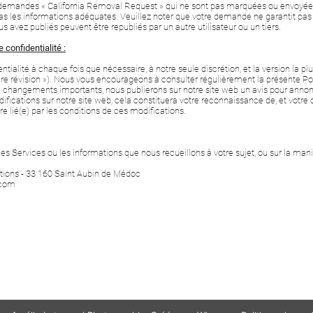
s demandes « California Removal Request » qui ne sont pas marquées ou envoyées
as les informations adéquates. Veuillez noter que votre demande ne garantit pas
avez publiés peuvent être republiés par un autre utilisateur ou un tiers.
 confidentialité :
tialité à chaque fois que nécessaire, à notre seule discrétion, et la version la plu
e révision »). Nous vous encourageons à consulter régulièrement la présente Poli
e changements importants, nous publierons sur notre site web un avis pour ann
modifications sur notre site web, cela constituera votre reconnaissance de, et votr
tre lié(e) par les conditions de ces modifications.
les Services ou les informations que nous recueillons à votre sujet, ou sur la mani
lations - 33 160 Saint Aubin de Médoc
.com