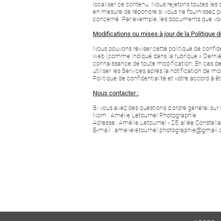
localiser ce contenu. Nous rejetons toutes le
en mesure de répondre si vous ne fournissez p
concerné. Par exemple, les documents que vous 
Modifications ou mises à jour de la Politique de
Nous pouvons réviser cette politique de confiden
web (comme indiqué dans la rubrique « Dernièr
connaissance de toute modification. En cas d
utiliser les Services après la notification de 
Politique de confidentialité et votre accord à ê
Nous contacter :
Si vous avez des questions d'ordre général sur 
Nom : Amélie Letournel Photographie
Adresse : Amélie Letournel - 25, allée Constel
E-mail : amelieletournel.photographie@gmail