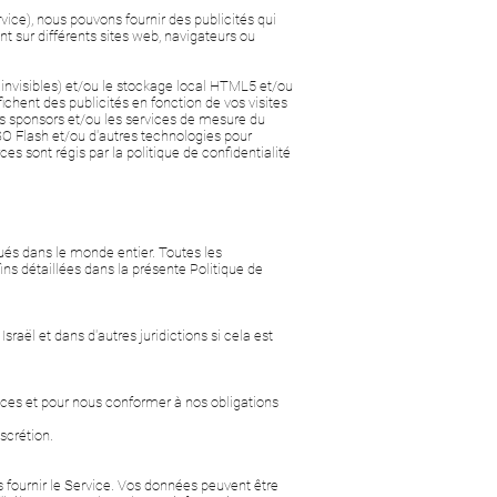
vice), nous pouvons fournir des publicités qui
 sur différents sites web, navigateurs ou
 invisibles) et/ou le stockage local HTML5 et/ou
chent des publicités en fonction de vos visites
 les sponsors et/ou les services de mesure du
SO Flash et/ou d'autres technologies pour
ces sont régis par la politique de confidentialité
itués dans le monde entier. Toutes les
ins détaillées dans la présente Politique de
raël et dans d'autres juridictions si cela est
ices et pour nous conformer à nos obligations
scrétion.
 fournir le Service. Vos données peuvent être