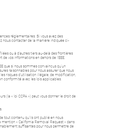
xigences réglementaires. Si vous avez des
lez nous contacter de la manière indiquée ci-
liées ou à d'autres tiers au-delà des frontières
ert de vos informations en dehors de l'EEE.
 l'EEE que si nous sommes convaincus qu’un
sures raisonnables pour nous assurer que nous
 risques d'utilisation illégale, de modification,
en conformité avec les lois applicables.
urs (la « loi CCPA ») peut vous donner le droit de
s.
de tout contenu qu'ils ont publié en nous
la mention « California Removal Request » dans
nnablement suffisantes pour nous permettre de