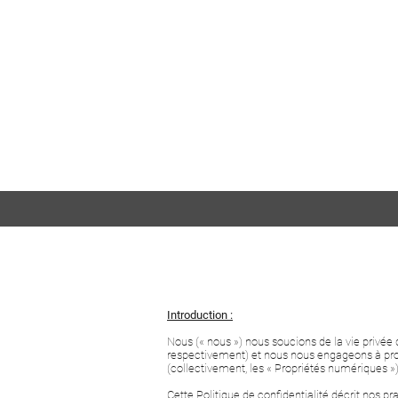
Introduction :
Nous (« nous ») nous soucions de la vie privée de
respectivement) et nous nous engageons à proté
(collectivement, les « Propriétés numériques »
Cette Politique de confidentialité décrit nos pr