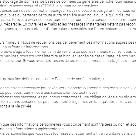
de stockage de données, de bases de données ou générales de notre fournisseur d
 offre un accès sécurisé HTTPS à la plupart de ses services
es prises par nous et par notre hébergeur, nous ne pouvons pas garantir et nous ne 
z, publiez ou partagez de toute autre manière avec nous ou quelqu’un d’autre.
asse forts et à éviter de nous fournir ou de fournir à quiconque des information
 ou irréparable. En outre, les e-mails et les messages instantanés n'étant pas
ageons à, ne pas partager d'informations sensibles par l'intermédiaire de ces m
eurs mineurs. Nous ne recueillons pas délibérément des informations auprès des e
ni nous fournir d'informations.
reuve d'âge à tout moment afin de veiller à ce que les mineurs n'utilisent pas 
 nos Services, nous pouvons interdire et bloquer l'accès de cet utilisateur à nos Ser
 utilisateur. Si vous avez des raisons de croire qu'un mineur a partagé des info
qu'aux fins définies dans cette Politique de confidentialité, si :
rsonnelles est nécessaire pour exécuter un contrat ou prendre des mesures en vue
ou pour vous fournir notre assistance client ou technique)
 Informations personnelles pour nous conformer à une obligation légale ou réglem
Informations personnelles pour nos intérêts légitimes en tant qu'entreprise, à cond
its à la vie privée.
que des Informations personnelles vous concernant sont traitées ou non, et ac
ertaines informations supplémentaires
 personnelles que vous nous fournissez directement à titre volontaire dans un fo