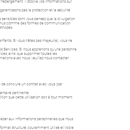
'hébergement. Il stocke vos informations sur
garantissons pas la protection et la sécurité
s sensibles dont vous pensez que la divulgation
 reconnus comme des formes de communication
éthodes.
nfants. Si vous n'êtes pas majeur(e), vous ne
nos Services. Si nous apprenons qu'une personne
vices, ainsi que supprimer toutes les
rmations avec nous, veuillez nous contacter
 de conclure un contrat avec vous (par
entaire pertinente
ition que cette utilisation soit à tout moment
céder aux Informations personnelles que nous
rmat structuré, couramment utilisé et lisible