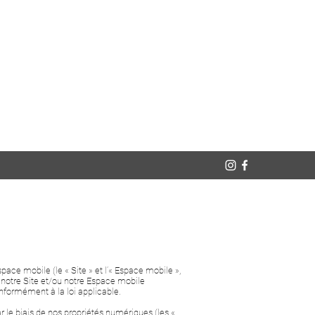
espace mobile (le « Site » et l’« Espace mobile »,
t notre Site et/ou notre Espace mobile
onformément à la loi applicable.
ar le biais de nos propriétés numériques (les «