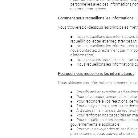
personnelles avec des Informations non
resteront combinées.
Comment nous recueillons les informations :
Vous trouverez ci-dessous les principales méth
● Nous recueillons des informations lor
recueillir, collecter et enregistrer ces u
● Nous recueillons les informations qu
nous contactez directement par n'impo
d'information).
● Nous pouvons recueillir des informati
● Nous recueillons les informations qu
Pourquoi nous recueillons les informations :
Nous utilisons vos Informations personnelles au
● Pour fournir et exploiter les Services
● Pour développer, personnaliser et am
● Pour répondre à vos réactions, dema
● Pour analyser les schémas de demand
● À d'autres fins internes, de recherch
● Pour renforcer nos capacités en mati
● Pour enquêter sur les éventuelles vio
gouvernementale applicable.
● Pour vous envoyer des mises à jour, 
promotionnels, vous pouvez choisir de 