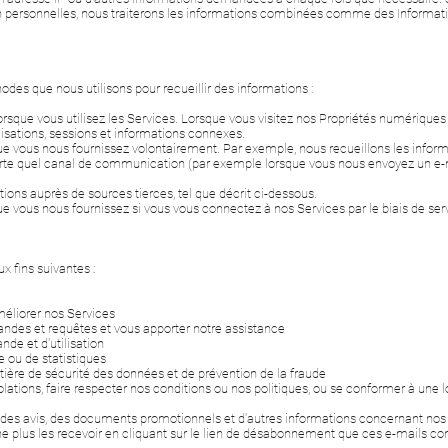
 personnelles, nous traiterons les informations combinées comme des Informati
odes que nous utilisons pour recueillir des informations :
sque vous utilisez les Services. Lorsque vous visitez nos Propriétés numériques
tilisations, sessions et informations connexes.
e vous nous fournissez volontairement. Par exemple, nous recueillons les inform
rte quel canal de communication (par exemple lorsque vous nous envoyez un e
ons auprès de sources tierces, tel que décrit ci-dessous.
e vous nous fournissez si vous vous connectez à nos Services par le biais de s
x fins suivantes :
éliorer nos Services
ndes et requêtes et vous apporter notre assistance
e et d'utilisation
e ou de statistiques
ère de sécurité des données et de prévention de la fraude
lations, faire respecter nos conditions ou nos politiques, ou se conformer à une l
des avis, des documents promotionnels et d'autres informations concernant nos
ne plus les recevoir en cliquant sur le lien de désabonnement que ces e-mails co