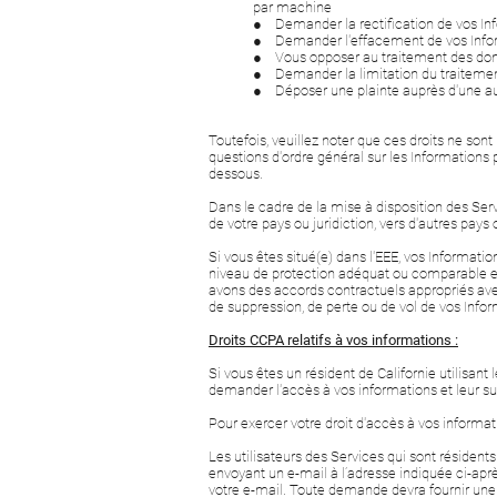
par machine
● Demander la rectification de vos Inf
● Demander l'effacement de vos Infor
● Vous opposer au traitement des don
● Demander la limitation du traitement
● Déposer une plainte auprès d'une aut
Toutefois, veuillez noter que ces droits ne son
questions d'ordre général sur les Informations 
dessous.
Dans le cadre de la mise à disposition des Servi
de votre pays ou juridiction, vers d'autres pays
Si vous êtes situé(e) dans l'EEE, vos Informat
niveau de protection adéquat ou comparable e
avons des accords contractuels appropriés avec 
de suppression, de perte ou de vol de vos Info
Droits CCPA relatifs à vos informations :
Si vous êtes un résident de Californie utilisant
demander l'accès à vos informations et leur s
Pour exercer votre droit d'accès à vos informat
Les utilisateurs des Services qui sont résident
envoyant un e-mail à l’adresse indiquée ci-ap
votre e-mail. Toute demande devra fournir une