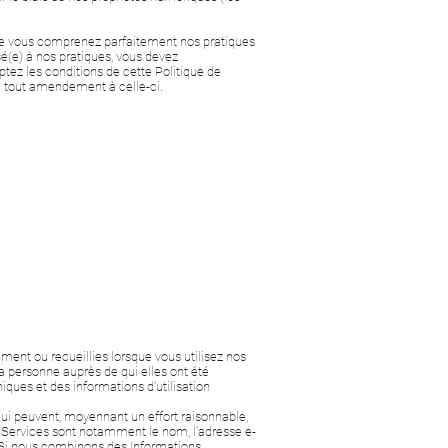
r que vous comprenez parfaitement nos pratiques
é(e) à nos pratiques, vous devez
tez les conditions de cette Politique de
 de tout amendement à celle-ci.
ment ou recueillies lorsque vous utilisez nos
a personne auprès de qui elles ont été
ques et des informations d'utilisation
qui peuvent, moyennant un effort raisonnable,
os Services sont notamment le nom, l'adresse e-
. Si nous combinons des Informations