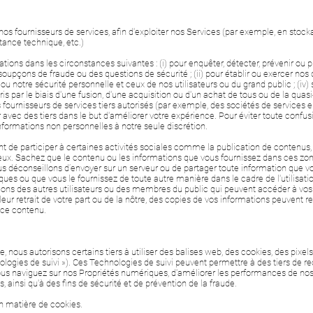
s fournisseurs de services, afin d'exploiter nos Services (par exemple, en stocka
stance technique, etc.)
ons dans les circonstances suivantes : (i) pour enquêter, détecter, prévenir ou
 soupçons de fraude ou des questions de sécurité ; (ii) pour établir ou exercer no
ns ou notre sécurité personnelle et ceux de nos utilisateurs ou du grand public ; (iv) 
ar le biais d'une fusion, d'une acquisition ou d'un achat de tous ou de la quasi-tot
s fournisseurs de services tiers autorisés (par exemple, des sociétés de services 
 avec des tiers dans le but d'améliorer votre expérience. Pour éviter toute confus
Informations non personnelles à notre seule discrétion.
t de participer à certaines activités sociales comme la publication de contenus
c eux. Sachez que le contenu ou les informations que vous fournissez dans ces zones
s déconseillons d’envoyer sur un serveur ou de partager toute information que v
s ou que vous le fournissez de toute autre manière dans le cadre de l'utilisation
tions des autres utilisateurs ou des membres du public qui peuvent accéder à vos
 retrait de votre part ou de la nôtre, des copies de vos informations peuvent re
r ce contenu.
nous autorisons certains tiers à utiliser des balises web, des cookies, des pixels i
nologies de suivi »). Ces Technologies de suivi peuvent permettre à des tiers de 
ous naviguez sur nos Propriétés numériques, d'améliorer les performances de no
 ainsi qu'à des fins de sécurité et de prévention de la fraude.
en matière de cookies.