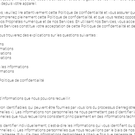
 depuis votre appareil.
ces, veuillez lire attentivement cette Politique de confidentialité et vous assure
comprenez pleinement cette Politique de confidentialité, et que vous restez oppos
os Propriétés numérique et de nos Services. En utilisant nos Services, vous accep
er les Services constitue votre acceptation de cette Politique de confidentialité et
ous trouverez des explications sur les questions suivantes :
ons
rmations
mations
mations
les informations
rmations
olitique de confidentialité
d'informations que nous pouvons recueillir.
n identifiables, qui peuvent être fournies par vous lors du processus d'enregistre
nelles »). Les informations non personnelles ne nous permettent pas d'identifier l
nnelles que nous recueillons consistent principalement en des informations techni
dentifier individuellement, c’est-à-dire les informations qui vous identifient ou 
onnelles »). Les Informations personnelles que nous recueillons par le biais de n
e, l'adresse IP ou d'autres informations demandées à chaque fois que nécessaire