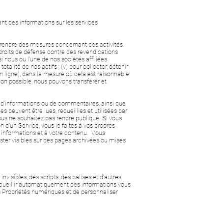
nt des informations sur les services
 prendre des mesures concernant des activités
s droits de défense contre des revendications
si nous ou l'une de nos sociétés affiliées
alité de nos actifs ; (v) pour collecter, détenir
en ligne), dans la mesure où cela est raisonnable
ion possible, nous pouvons transférer et
, d'informations ou de commentaires, ainsi que
 peuvent être lues, recueillies et utilisées par
ous ne souhaitez pas rendre publique. Si vous
 d'un Service, vous le faites à vos propres
 informations et à votre contenu. Vous
ster visibles sur des pages archivées ou mises
nvisibles, des scripts, des balises et d'autres
recueillir automatiquement des informations vous
s Propriétés numériques et de personnaliser