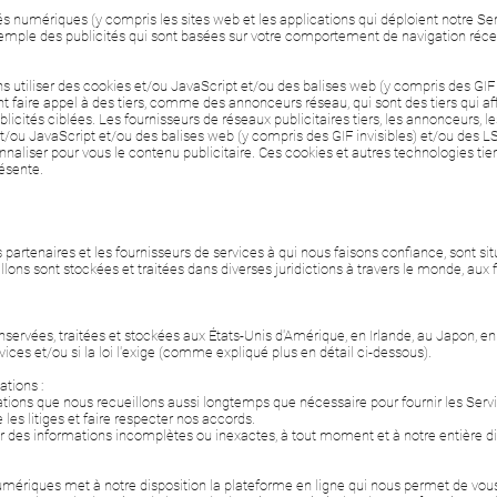
tés numériques (y compris les sites web et les applications qui déploient notre Ser
mple des publicités qui sont basées sur votre comportement de navigation récent
ns utiliser des cookies et/ou JavaScript et/ou des balises web (y compris des GIF
faire appel à des tiers, comme des annonceurs réseau, qui sont des tiers qui affi
blicités ciblées. Les fournisseurs de réseaux publicitaires tiers, les annonceurs,
et/ou JavaScript et/ou des balises web (y compris des GIF invisibles) et/ou des L
onnaliser pour vous le contenu publicitaire. Ces cookies et autres technologies tier
résente.
s partenaires et les fournisseurs de services à qui nous faisons confiance, sont s
ons sont stockées et traitées dans diverses juridictions à travers le monde, aux f
ervées, traitées et stockées aux États-Unis d'Amérique, en Irlande, au Japon, en Is
ices et/ou si la loi l'exige (comme expliqué plus en détail ci-dessous).
tions :
tions que nous recueillons aussi longtemps que nécessaire pour fournir les Serv
les litiges et faire respecter nos accords.
 des informations incomplètes ou inexactes, à tout moment et à notre entière di
mériques met à notre disposition la plateforme en ligne qui nous permet de vous