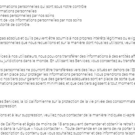
ormations personnelles qui sont sous notre contrôle
mations personnelles
nées personnelles par nos soins
 de vos Informations personnelles par nos soins
orité de contrôle
t pas absolus et qu’ils peuvent être soumis à nos propres intérêts légitimes ou e
personnelles que nous recueillons et sur la manière dont nous les utilisons, veuil
ces à nos utilisateurs, nous pouvons transférer des informations à des entités affi
 ou juridictions dans le monde. En utilisant les Services, vous consentez au transf
ions personnelles ne pourront être transférées vers des lieux situés en dehors de
st en place pour protéger les Informations personnelles. Nous prendrons des me
nos tiers pour garantir que des garanties adéquates sont en place de sorte que les
rmations personnelles soient minimisés, et que ces tiers agissent à tout moment 
 les Services, la loi californienne sur la protection de la vie privée des consommate
uppression.
ions et à leur suppression, veuillez nous contacter de la manière indiquée ci-aprè
s de Californie et âgés de moins de 18 ans peuvent demander et obtenir le retrait 
rès dans la rubrique « Nous contacter ». Toute demande en ce sens devra porter 
 description du contenu que vous souhaitez supprimer et des informations raiso