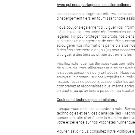
Avec qui nous partageons les informations :
Nous pouvons partager vos informations avec no
d'hébergement tiers, en fournissant notre assi
Nous pouvons également divulguer vos informati
illégales ou d'autres actes répréhensibles, des
légales ; (iii) pour protéger nos droits, nos bie
subissons un changement de contrôle, y compris p
et/ou gérer vos informations par le biais de no
à des fins commerciales ; ou (vi) pour coopérer
divulguer à des tiers ou utiliser autrement les 
Veuillez noter que nos Services vous permetten
de suivre d'autres utilisateurs et discuter ave
les autres personnes qui y ont accès. Nous vou
envoyez un contenu sur nos Propriétés numérique
risques. Nous ne pouvons pas contrôler les ac
comprenez et reconnaissez que, même après leur
en cache, ou qu’un tiers a pu copier ou stocke
Cookies et technologies similaires :
Lorsque vous visitez ou accédez à notre Service, 
technologies et services d'analyse (les « Tech
concernant afin d'améliorer la manière dont v
votre expérience sur nos Propriétés numériques,
Pour en savoir plus, consultez notre Politique 