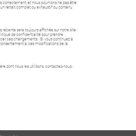
 correctement, et nous pourrions ne pas être
 un retrait complet ou exhaustif du contenu
s récente sera toujours affichée sur notre site
tique de confidentialité pour prendre
oncer ces changements. Si vous continuez à
e consentement à, ces modifications de la
ère dont nous les utilisons, contactez-nous :