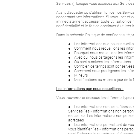
Services »), lorsque vous accédez aux Services
Avant d'accéder ou d'utiliser l'un de nos Servi
concernant vos informations. Si vous lisez et 
immédiatement et cesser toute utilisation de n
confidentialité et le fait de continuer à utilis
Dans la présente Politique de confidentialité, v
● Les informations que nous recueill
● Comment nous recueillons les info
● Pourquoi nous recueillons les infor
● Avec qui nous partageons les infor
● Où sont stockées les informations
● Combien de temps sont conservées 
● Comment nous protégeons les info
● Mineurs
● Modifications ou mises à jour de la P
Les informations que nous recueillons :
Vous trouverez ci-dessous les différents types 
● Les informations non identifiées et no
Services (les « Informations non person
recueillies. Les Informations non perso
agrégées.
● Les informations permettant de vous i
vous identifier (les « Informations pers
mail, l'adresse, le numéro de téléphon