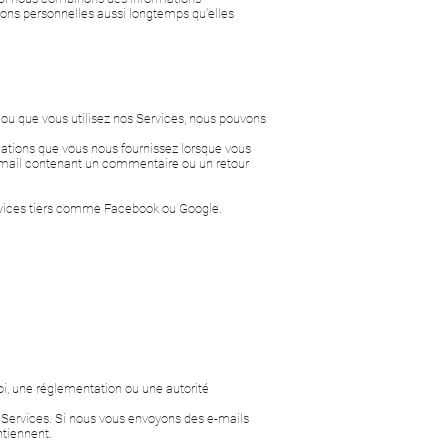
ons personnelles aussi longtemps qu'elles
 ou que vous utilisez nos Services, nous pouvons
ations que vous nous fournissez lorsque vous
-mail contenant un commentaire ou un retour
ervices tiers comme Facebook ou Google.
oi, une réglementation ou une autorité
 Services. Si nous vous envoyons des e-mails
ntiennent.